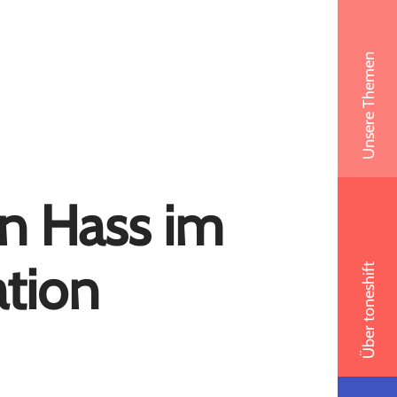
Unsere Themen
n Hass im
tion
Über toneshift