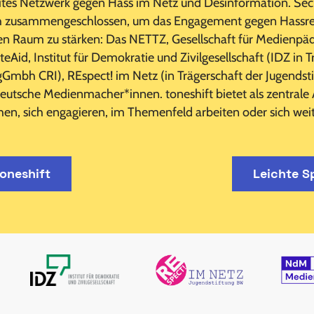
eites Netzwerk gegen Hass im Netz und Desinformation. Sech
ch zusammengeschlossen, um das Engagement gegen Hassre
en Raum zu stärken: Das NETTZ, Gesellschaft für Medienpä
Aid, Institut für Demokratie und Zivilgesellschaft (IDZ in T
Gmbh CRI), REspect! im Netz (in Trägerschaft der Jugendst
tsche Medienmacher*innen. toneshift bietet als zentrale A
chen, sich engagieren, im Themenfeld arbeiten oder sich wei
oneshift
Leichte S