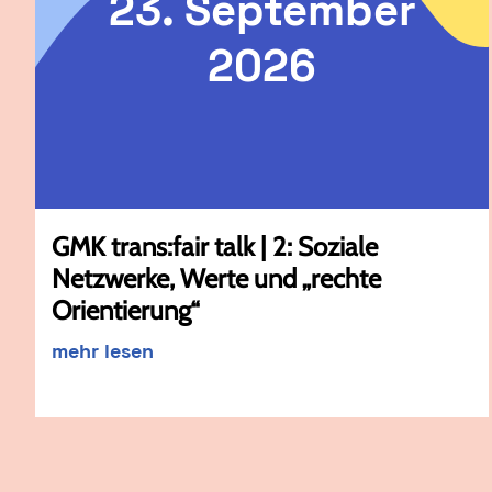
23. September
2026
GMK trans:fair talk | 2: Soziale
Netzwerke, Werte und „rechte
Orientierung“
mehr lesen