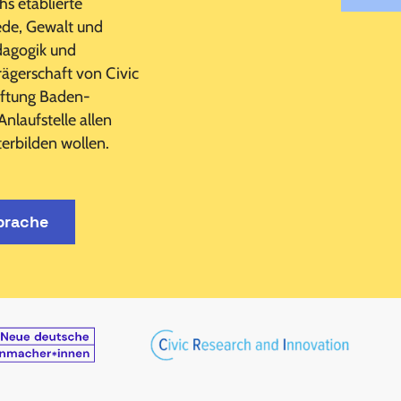
s etablierte
de, Gewalt und
dagogik und
rägerschaft von Civic
iftung Baden-
nlaufstelle allen
terbilden wollen.
prache