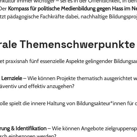
nkultur immer wichtiger – sei es in der Öffentlichkeit, in de
 Der
Kompass für politische Medienbildung gegen Hass im N
zt pädagogische Fachkräfte dabei, nachhaltige Bildungsproj
trale Themenschwerpunkte
 praxisnah fünf essenzielle Aspekte gelingender Bildungsar
Lernziele
– Wie können Projekte thematisch ausgerichtet 
ventiv und effektiv anzugehen?
lle spielt die innere Haltung von Bildungsakteur*innen für 
rung & Identifikation
– Wie können Angebote zielgruppenspez
isch einbezogen werden?