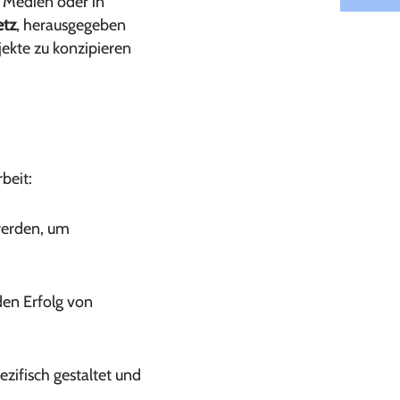
n Medien oder in
etz
, herausgegeben
ekte zu konzipieren
beit:
werden, um
den Erfolg von
ifisch gestaltet und