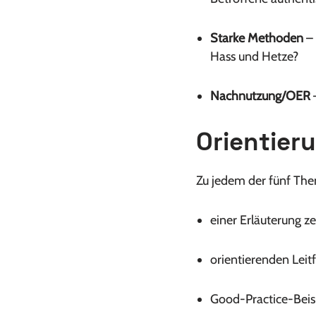
Starke Methoden
– 
Hass und Hetze?
Nachnutzung/OER
–
Orientier
Zu jedem der fünf The
einer Erläuterung ze
orientierenden Leitf
Good-Practice-Beisp