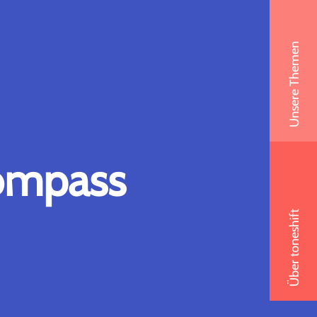
Unsere Themen
ompass
Über toneshift