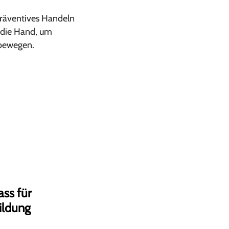
präventives Handeln
n die Hand, um
 bewegen.
ss für
ildung