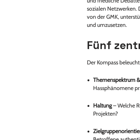
und friedliche Debatte
sozialen Netzwerken.
von der GMK, unterstüt
und umzusetzen.
Fünf zen
Der Kompass beleuchtet
Themenspektrum & 
Hassphänomene prä
Haltung
– Welche Ro
Projekten?
Zielgruppenorientie
Betroffene authent